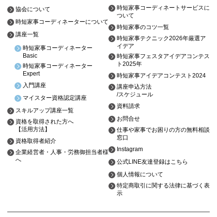
時短家事コーディネートサービスに
協会について
ついて
時短家事コーディネーターについて
時短家事のコツ一覧
講座一覧
時短家事テクニック2026年厳選ア
イデア
時短家事コーディネーター
Basic
時短家事フェスタアイデアコンテス
ト2025年
時短家事コーディネーター
Expert
時短家事アイデアコンテスト2024
入門講座
講座申込方法
/スケジュール
マイスター資格認定講座
資料請求
スキルアップ講座一覧
お問合せ
資格を取得された方へ
【活用方法】
仕事や家事でお困りの方の無料相談
窓口
資格取得者紹介
Instagram
企業経営者・人事・労務御担当者様
へ
公式LINE友達登録はこちら
個人情報について
特定商取引に関する法律に基づく表
示