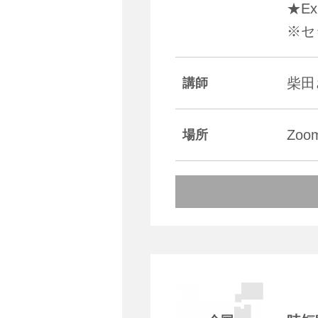
★E
※セ
柴田
講師
Zo
場所