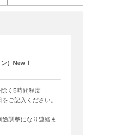
イン）New！
を除く5時間程度
日をご記入ください。
別途調整になり連絡ま