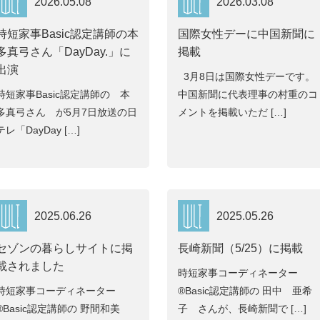
2026.05.08
2026.03.08
時短家事Basic認定講師の本
国際女性デーに中国新聞に
多真弓さん「DayDay.」に
掲載
出演
3月8日は国際女性デーです。
時短家事Basic認定講師の 本
中国新聞に代表理事の村重のコ
多真弓さん が5月7日放送の日
メントを掲載いただ […]
テレ「DayDay […]
2025.06.26
2025.05.26
セゾンの暮らしサイトに掲
長崎新聞（5/25）に掲載
載されました
時短家事コーディネーター
時短家事コーディネーター
®Basic認定講師の 田中 亜希
®Basic認定講師の 野間和美
子 さんが、長崎新聞で […]