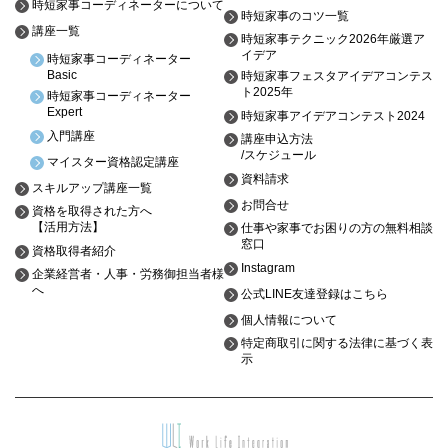
時短家事コーディネーターについて
時短家事のコツ一覧
講座一覧
時短家事テクニック2026年厳選ア
イデア
時短家事コーディネーター
Basic
時短家事フェスタアイデアコンテス
ト2025年
時短家事コーディネーター
Expert
時短家事アイデアコンテスト2024
入門講座
講座申込方法
/スケジュール
マイスター資格認定講座
資料請求
スキルアップ講座一覧
お問合せ
資格を取得された方へ
【活用方法】
仕事や家事でお困りの方の無料相談
窓口
資格取得者紹介
Instagram
企業経営者・人事・労務御担当者様
へ
公式LINE友達登録はこちら
個人情報について
特定商取引に関する法律に基づく表
示