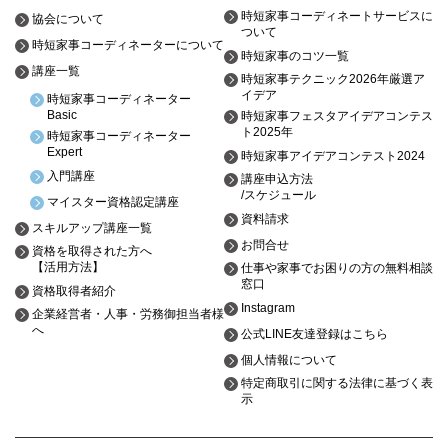
時短家事コーディネートサービスに
協会について
ついて
時短家事コーディネーターについて
時短家事のコツ一覧
講座一覧
時短家事テクニック2026年厳選ア
イデア
時短家事コーディネーター
Basic
時短家事フェスタアイデアコンテス
ト2025年
時短家事コーディネーター
Expert
時短家事アイデアコンテスト2024
入門講座
講座申込方法
/スケジュール
マイスター資格認定講座
資料請求
スキルアップ講座一覧
お問合せ
資格を取得された方へ
【活用方法】
仕事や家事でお困りの方の無料相談
窓口
資格取得者紹介
Instagram
企業経営者・人事・労務御担当者様
へ
公式LINE友達登録はこちら
個人情報について
特定商取引に関する法律に基づく表
示