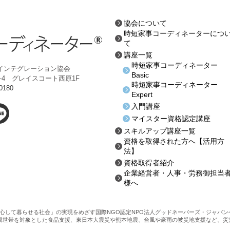
協会について
時短家事コーディネーターにつ
て
講座一覧
時短家事コーディネーター
インテグレーション協会
Basic
-8-4 グレイスコート西原1F
時短家事コーディネーター
0180
Expert
入門講座
マイスター資格認定講座
スキルアップ講座一覧
資格を取得された方へ
【活用方
法】
資格取得者紹介
企業経営者・人事・労務御担当
様へ
心して暮らせる社会」の実現をめざす国際NGO認定NPO法人グッドネーバーズ・ジャパ
親世帯を対象とした食品支援、東日本大震災や熊本地震、台風や豪雨の被災地支援など、災