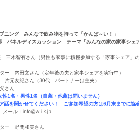
 オープニング みんなで飲み物を持って「かんぱ～い！」
 第1部 パネルディスカッション テーマ「みんなの家の家事シェ
a! 代表 三木智有さん（男性も家事に積極参加する「家事シェア
ーター 内田文さん（定年後の夫と家事シェアを実行中）
 片元友紀さん（30代 パートナーは主夫）
お父さん
女性1名・男性1名（自薦・他薦は問いません）
ア話を聞かせてください！ ご参加希望の方は6月末までに協
メール：info@wli-k.jp
ーター 野間和美さん