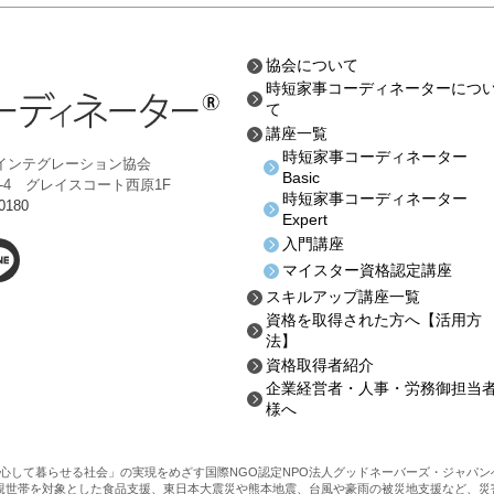
協会について
時短家事コーディネーターにつ
て
講座一覧
時短家事コーディネーター
インテグレーション協会
Basic
-8-4 グレイスコート西原1F
時短家事コーディネーター
0180
Expert
入門講座
マイスター資格認定講座
スキルアップ講座一覧
資格を取得された方へ
【活用方
法】
資格取得者紹介
企業経営者・人事・労務御担当
様へ
心して暮らせる社会」の実現をめざす国際NGO認定NPO法人グッドネーバーズ・ジャパ
親世帯を対象とした食品支援、東日本大震災や熊本地震、台風や豪雨の被災地支援など、災