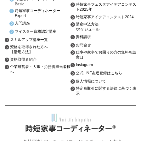
Basic
時短家事フェスタアイデアコンテス
ト2025年
時短家事コーディネーター
Expert
時短家事アイデアコンテスト2024
入門講座
講座申込方法
/スケジュール
マイスター資格認定講座
資料請求
スキルアップ講座一覧
お問合せ
資格を取得された方へ
【活用方法】
仕事や家事でお困りの方の無料相談
窓口
資格取得者紹介
Instagram
企業経営者・人事・労務御担当者様
へ
公式LINE友達登録はこちら
個人情報について
特定商取引に関する法律に基づく表
示