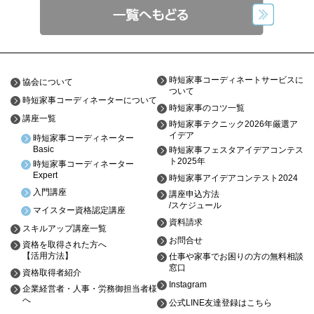
時短家事コーディネートサービスに
協会について
ついて
時短家事コーディネーターについて
時短家事のコツ一覧
講座一覧
時短家事テクニック2026年厳選ア
イデア
時短家事コーディネーター
Basic
時短家事フェスタアイデアコンテス
ト2025年
時短家事コーディネーター
Expert
時短家事アイデアコンテスト2024
入門講座
講座申込方法
/スケジュール
マイスター資格認定講座
資料請求
スキルアップ講座一覧
お問合せ
資格を取得された方へ
【活用方法】
仕事や家事でお困りの方の無料相談
窓口
資格取得者紹介
Instagram
企業経営者・人事・労務御担当者様
へ
公式LINE友達登録はこちら