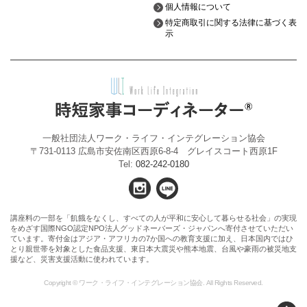
個人情報について
特定商取引に関する法律に基づく表
示
一般社団法人ワーク・ライフ・インテグレーション協会
〒731-0113 広島市安佐南区西原6-8-4 グレイスコート西原1F
Tel:
082-242-0180
講座料の一部を「飢餓をなくし、すべての人が平和に安心して暮らせる社会」の実現
をめざす国際NGO認定NPO法人グッドネーバーズ・ジャパンへ寄付させていただい
ています。寄付金はアジア・アフリカの7か国への教育支援に加え、日本国内ではひ
とり親世帯を対象とした食品支援、東日本大震災や熊本地震、台風や豪雨の被災地支
援など、災害支援活動に使われています。
Copyright © ワーク・ライフ・インテグレーション協会. All Rights Reserved.