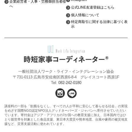
企業経営者・人事・労務御担当者様
へ
公式LINE友達登録はこちら
個人情報について
特定商取引に関する法律に基づく表
示
一般社団法人ワーク・ライフ・インテグレーション協会
〒731-0113 広島市安佐南区西原6-8-4 グレイスコート西原1F
Tel:
082-242-0180
講座料の一部を「飢餓をなくし、すべての人が平和に安心して暮らせる社会」の実現
をめざす国際NGO認定NPO法人グッドネーバーズ・ジャパンへ寄付させていただい
ています。寄付金はアジア・アフリカの7か国への教育支援に加え、日本国内ではひ
とり親世帯を対象とした食品支援、東日本大震災や熊本地震、台風や豪雨の被災地支
援など、災害支援活動に使われています。