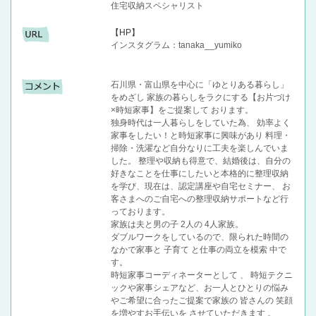
住宅収納スペシャリスト
【HP】
インスタグラム：tanaka__yumiko
石川県・富山県を中心に「ゆとりある暮らし」
をめざし 家族の暮らしをラクにする【お片づけ
×時短家事】をご提案して おります。
独身時代は一人暮らしをしていた為、 効率よく
家事をしたい！と時短家事に興味があり 料理・
掃除・洗濯など自分なりに工夫を楽しんでいま
した。 整理や収納も得意で、結婚後は、自分の
好きなことを仕事にしたいと本格的に整理収納
を学び、現在は、認定講座や自宅セミナー、 お
客さまへのご自宅への整理収納サポートなど行
っております。
家族は夫と男の子 2人の 4人家族。
ダブルワークをしているので、限られた時間の
なかで家事と 子育て と仕事の両立を模索 中で
す。
時短家事コーディネーターとして 、 時短テクニ
ックや家事シェアなど、お一人とひとりの悩み
やご希望に合ったご提案で家族の 皆さんの 笑顔
を増やすお手伝いを させていただきます 。