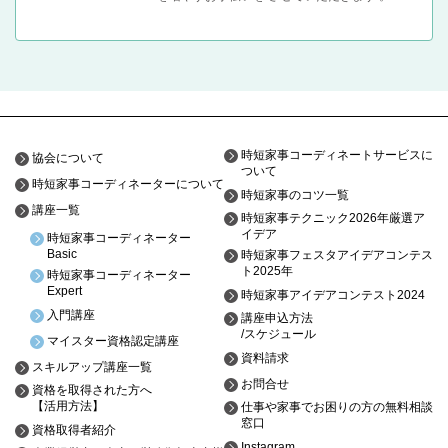
時短家事コーディネートサービスに
協会について
ついて
時短家事コーディネーターについて
時短家事のコツ一覧
講座一覧
時短家事テクニック2026年厳選ア
イデア
時短家事コーディネーター
Basic
時短家事フェスタアイデアコンテス
ト2025年
時短家事コーディネーター
Expert
時短家事アイデアコンテスト2024
入門講座
講座申込方法
/スケジュール
マイスター資格認定講座
資料請求
スキルアップ講座一覧
お問合せ
資格を取得された方へ
【活用方法】
仕事や家事でお困りの方の無料相談
窓口
資格取得者紹介
Instagram