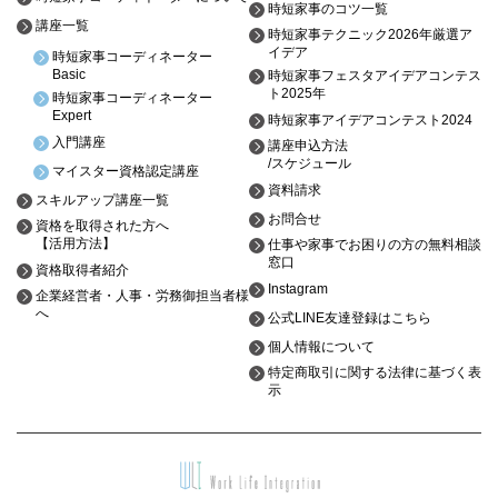
時短家事のコツ一覧
講座一覧
時短家事テクニック2026年厳選ア
イデア
時短家事コーディネーター
Basic
時短家事フェスタアイデアコンテス
ト2025年
時短家事コーディネーター
Expert
時短家事アイデアコンテスト2024
入門講座
講座申込方法
/スケジュール
マイスター資格認定講座
資料請求
スキルアップ講座一覧
お問合せ
資格を取得された方へ
【活用方法】
仕事や家事でお困りの方の無料相談
窓口
資格取得者紹介
Instagram
企業経営者・人事・労務御担当者様
へ
公式LINE友達登録はこちら
個人情報について
特定商取引に関する法律に基づく表
示