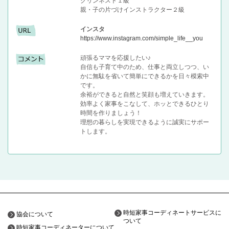
クリンネスト１級
親・子の片づけインストラクター２級
インスタ
https://www.instagram.com/simple_life__you
頑張るママを応援したい♪
自信も子育て中のため、仕事と両立しつつ、い
かに無駄を省いて簡単にできるかを日々模索中
です。
余裕ができると自然と笑顔も増えていきます。
効率よく家事をこなして、ホッとできるひとり
時間を作りましょう！
理想の暮らしを実現できるように誠実にサポー
トします。
時短家事コーディネートサービスに
協会について
ついて
時短家事コーディネーターについて