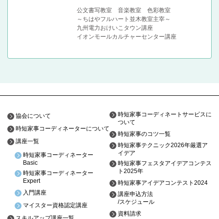
公文書写教室 音楽教室 色彩教室
～ちはやフルハート並木教室主宰～
九州電力おけいこタウン講座
イオンモールカルチャーセンター講座
時短家事コーディネートサービスに
協会について
ついて
時短家事コーディネーターについて
時短家事のコツ一覧
講座一覧
時短家事テクニック2026年厳選ア
イデア
時短家事コーディネーター
Basic
時短家事フェスタアイデアコンテス
ト2025年
時短家事コーディネーター
Expert
時短家事アイデアコンテスト2024
入門講座
講座申込方法
/スケジュール
マイスター資格認定講座
資料請求
スキルアップ講座一覧