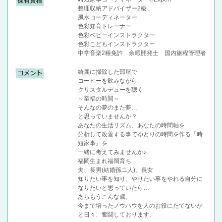
整理収納アドバイザー2級
風水コーディネーター
色彩知育トレーナー
色彩ベビーインストラクター
色彩こどもインストラクター
中学音楽2種免許 余暇開発士 国内旅程管理者
綺麗に掃除した部屋で
コーヒーを飲みながら
クリスタルデューを聴く
～至福の時間～
そんなの夢のまた夢…
と思っていませんか？
あなたの生活リズム、あなたの時間軸を
分析して改善する事でゆとりの時間を作る『時
短家事』を
一緒に考えてみませんか♪
福岡生まれ福岡育ち
夫、長男(結婚孫二人)、長女
知りたい事を知り、やりたい事をやれる自分に
なりたいと思っていたら…
あらもうこんな歳。
今まで培ったノウハウを人のお役にたてないか
と日々、奮闘しております。