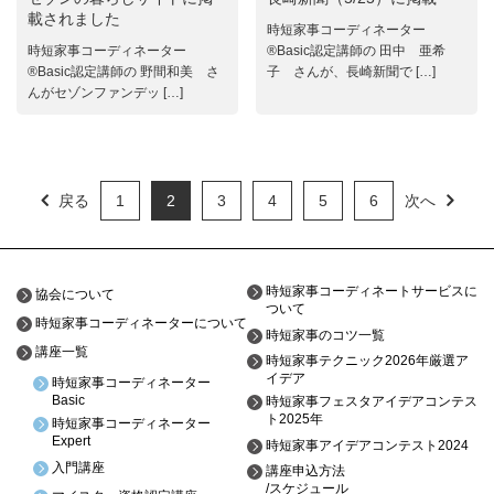
載されました
時短家事コーディネーター
時短家事コーディネーター
®Basic認定講師の 田中 亜希
®Basic認定講師の 野間和美 さ
子 さんが、長崎新聞で […]
んがセゾンファンデッ […]
戻る
1
2
3
4
5
6
次へ
時短家事コーディネートサービスに
協会について
ついて
時短家事コーディネーターについて
時短家事のコツ一覧
講座一覧
時短家事テクニック2026年厳選ア
イデア
時短家事コーディネーター
Basic
時短家事フェスタアイデアコンテス
ト2025年
時短家事コーディネーター
Expert
時短家事アイデアコンテスト2024
入門講座
講座申込方法
/スケジュール