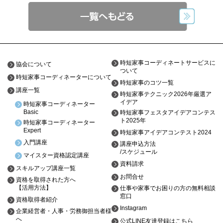
時短家事コーディネートサービスに
協会について
ついて
時短家事コーディネーターについて
時短家事のコツ一覧
講座一覧
時短家事テクニック2026年厳選ア
イデア
時短家事コーディネーター
Basic
時短家事フェスタアイデアコンテス
ト2025年
時短家事コーディネーター
Expert
時短家事アイデアコンテスト2024
入門講座
講座申込方法
/スケジュール
マイスター資格認定講座
資料請求
スキルアップ講座一覧
お問合せ
資格を取得された方へ
【活用方法】
仕事や家事でお困りの方の無料相談
窓口
資格取得者紹介
Instagram
企業経営者・人事・労務御担当者様
へ
公式LINE友達登録はこちら