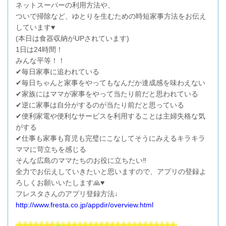
ネットスーパーの利用方法や、
ついで掃除など、ゆとりを生むための時短家事方法をお伝え
しています♥️
(本日は食器収納がUPされています)
1日は24時間！
みんな平等！！
✔︎毎日家事に追われている
✔︎毎日ちゃんと家事をやってもなんだか達成感を味わえない
✔︎家族にはママが家事をやって当たり前だと思われている
✔︎逆に家事は自分がするのが当たり前だと思っている
✔︎便利家電や便利なサービスを利用することは主婦失格な気
がする
✔︎仕事も家事も育児も完璧にこなしてそうにみえるキラキラ
ママに苛立ちを感じる
そんな広島のママたちのお役に立ちたい‼️
全力でお伝えしていきたいと思いますので、アプリの登録よ
ろしくお願いいたします🙏♥️
フレスタさんのアプリ登録方法↓
http://www.fresta.co.jp/appdir/overview.html