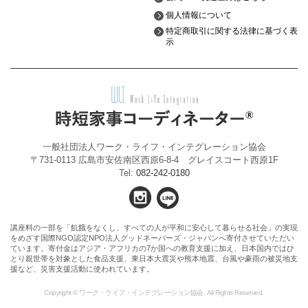
個人情報について
特定商取引に関する法律に基づく表
示
一般社団法人ワーク・ライフ・インテグレーション協会
〒731-0113 広島市安佐南区西原6-8-4 グレイスコート西原1F
Tel:
082-242-0180
講座料の一部を「飢餓をなくし、すべての人が平和に安心して暮らせる社会」の実現
をめざす国際NGO認定NPO法人グッドネーバーズ・ジャパンへ寄付させていただい
ています。寄付金はアジア・アフリカの7か国への教育支援に加え、日本国内ではひ
とり親世帯を対象とした食品支援、東日本大震災や熊本地震、台風や豪雨の被災地支
援など、災害支援活動に使われています。
Copyright © ワーク・ライフ・インテグレーション協会. All Rights Reserved.