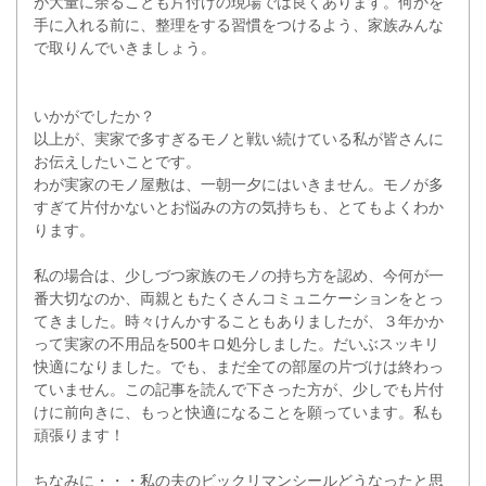
が大量に余ることも片付けの現場では良くあります。何かを
手に入れる前に、整理をする習慣をつけるよう、家族みんな
で取りんでいきましょう。
いかがでしたか？
以上が、実家で多すぎるモノと戦い続けている私が皆さんに
お伝えしたいことです。
わが実家のモノ屋敷は、一朝一夕にはいきません。モノが多
すぎて片付かないとお悩みの方の気持ちも、とてもよくわか
ります。
私の場合は、少しづつ家族のモノの持ち方を認め、今何が一
番大切なのか、両親ともたくさんコミュニケーションをとっ
てきました。時々けんかすることもありましたが、３年かか
って実家の不用品を500キロ処分しました。だいぶスッキリ
快適になりました。でも、まだ全ての部屋の片づけは終わっ
ていません。この記事を読んで下さった方が、少しでも片付
けに前向きに、もっと快適になることを願っています。私も
頑張ります！
ちなみに・・・私の夫のビックリマンシールどうなったと思