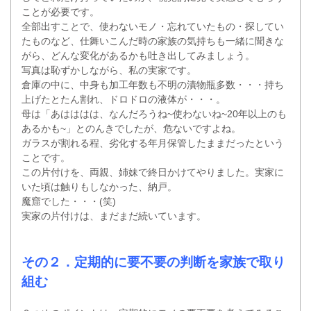
ことが必要です。
全部出すことで、使わないモノ・忘れていたもの・探してい
たものなど、仕舞いこんだ時の家族の気持ちも一緒に聞きな
がら、どんな変化があるかも吐き出してみましょう。
写真は恥ずかしながら、私の実家です。
倉庫の中に、中身も加工年数も不明の漬物瓶多数・・・持ち
上げたとたん割れ、ドロドロの液体が・・・。
母は「あはははは、なんだろうね~使わないね~20年以上のも
あるかも~」とのんきでしたが、危ないですよね。
ガラスが割れる程、劣化する年月保管したままだったという
ことです。
この片付けを、両親、姉妹で終日かけてやりました。実家に
いた頃は触りもしなかった、納戸。
魔窟でした・・・(笑)
実家の片付けは、まだまだ続いています。
その２．定期的に要不要の判断を家族で取り
組む