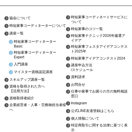
時短家事コーディネートサービスに
協会について
ついて
時短家事コーディネーターについて
時短家事のコツ一覧
講座一覧
時短家事テクニック2026年厳選ア
イデア
時短家事コーディネーター
Basic
時短家事フェスタアイデアコンテス
ト2025年
時短家事コーディネーター
Expert
時短家事アイデアコンテスト2024
入門講座
講座申込方法
/スケジュール
マイスター資格認定講座
資料請求
スキルアップ講座一覧
お問合せ
資格を取得された方へ
【活用方法】
仕事や家事でお困りの方の無料相談
窓口
資格取得者紹介
Instagram
企業経営者・人事・労務御担当者様
へ
公式LINE友達登録はこちら
個人情報について
特定商取引に関する法律に基づく表
示