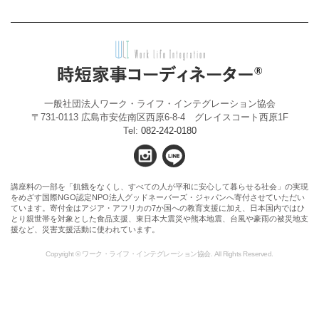
一般社団法人ワーク・ライフ・インテグレーション協会
〒731-0113 広島市安佐南区西原6-8-4 グレイスコート西原1F
Tel:
082-242-0180
講座料の一部を「飢餓をなくし、すべての人が平和に安心して暮らせる社会」の実現
をめざす国際NGO認定NPO法人グッドネーバーズ・ジャパンへ寄付させていただい
ています。寄付金はアジア・アフリカの7か国への教育支援に加え、日本国内ではひ
とり親世帯を対象とした食品支援、東日本大震災や熊本地震、台風や豪雨の被災地支
援など、災害支援活動に使われています。
Copyright © ワーク・ライフ・インテグレーション協会. All Rights Reserved.