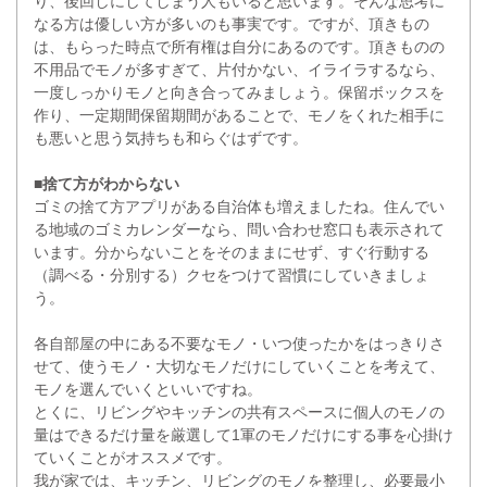
り、後回しにしてしまう人もいると思います。そんな思考に
なる方は優しい方が多いのも事実です。ですが、頂きもの
は、もらった時点で所有権は自分にあるのです。頂きものの
不用品でモノが多すぎて、片付かない、イライラするなら、
一度しっかりモノと向き合ってみましょう。保留ボックスを
作り、一定期間保留期間があることで、モノをくれた相手に
も悪いと思う気持ちも和らぐはずです。
■捨て方がわからない
ゴミの捨て方アプリがある自治体も増えましたね。住んでい
る地域のゴミカレンダーなら、問い合わせ窓口も表示されて
います。分からないことをそのままにせず、すぐ行動する
（調べる・分別する）クセをつけて習慣にしていきましょ
う。
各自部屋の中にある不要なモノ・いつ使ったかをはっきりさ
せて、使うモノ・大切なモノだけにしていくことを考えて、
モノを選んでいくといいですね。
とくに、リビングやキッチンの共有スペースに個人のモノの
量はできるだけ量を厳選して1軍のモノだけにする事を心掛け
ていくことがオススメです。
我が家では、キッチン、リビングのモノを整理し、必要最小