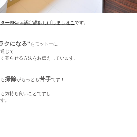
ター®Basic認定講師しげしましほこ
です。
ラクになる”
をモットーに
を通じて
しく暮らせる方法をお伝えしています。
掃除
苦手
でも
がもっとも
です！
ても気持ち良いことですし、
ます。