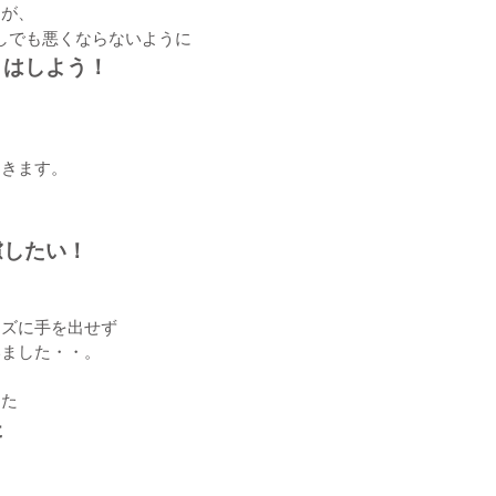
すが、
しでも悪くならないように
とはしよう！
てきます。
慮したい！
ッズに手を出せず
いました・・。
した
た
！