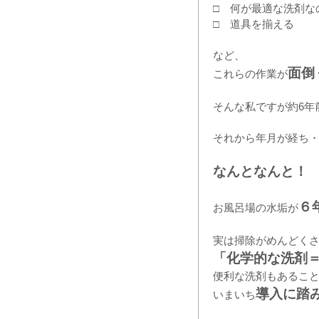
□ 何が最適な洗剤な
□ 道具を揃える
など、
面倒
これらの作業が
そんな私ですが約6年
それから年月が経ち
なんとなんと！
６
お風呂場の水垢が
実は掃除がめんどく
「化学的な洗剤
便利な洗剤もあるこ
導入に踏
いまいち